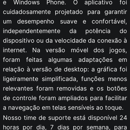
e Windows Phone. O aplicativo foi
cuidadosamente projetado para garantir
um desempenho suave e confortável,
independentemente da potência do
dispositivo ou da velocidade da conexão à
internet. Na versão móvel dos jogos,
foram feitas algumas adaptações em
relação à versão de desktop: a gráfica foi
ligeiramente simplificada, funções menos
relevantes foram removidas e os botões
de controle foram ampliados para facilitar
a navegação em telas sensíveis ao toque.
Nosso time de suporte está disponível 24
horas por dia, 7 dias por semana, para