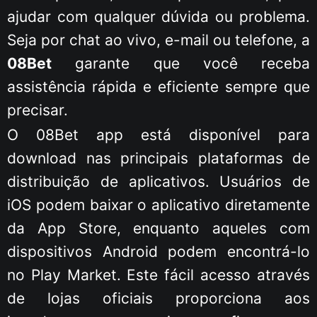
ajudar com qualquer dúvida ou problema.
Seja por chat ao vivo, e-mail ou telefone, a
08Bet
garante que você receba
assistência rápida e eficiente sempre que
precisar.
O 08Bet app está disponível para
download nas principais plataformas de
distribuição de aplicativos. Usuários de
iOS podem baixar o aplicativo diretamente
da App Store, enquanto aqueles com
dispositivos Android podem encontrá-lo
no Play Market. Este fácil acesso através
de lojas oficiais proporciona aos