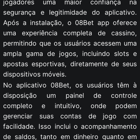
jogadores uma maior confiança na
segurança e legitimidade do aplicativo.
Após a instalação, o 08Bet app oferece
uma experiência completa de cassino,
permitindo que os usuários acessem uma
ampla gama de jogos, incluindo slots e
apostas esportivas, diretamente de seus
dispositivos móveis.
No aplicativo 08Bet, os usuários têm à
disposição um painel de controle
completo e intuitivo, onde podem
gerenciar suas contas de jogo com
facilidade. Isso inclui o acompanhamento
de saldos, tanto em dinheiro quanto em